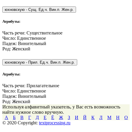
юхновскую
-
Сущ. Ед.ч. Вин.п. Жен.р.
Атрибуты:
Часть речи:
Существительное
Число:
Единственное
Падеж:
Винительный
Род:
Женский
юхновскую
-
Прил. Ед.ч. Вин.п. Жен.р.
Атрибуты:
Часть речи:
Прилагательное
Число:
Единственное
Падеж:
Винительный
Род:
Женский
Используя алфавитный указатель, у Вас есть возможность
найти нужное слово вручную.
А
Б
В
Г
Д
Е
Ё
Ж
З
И
Й
К
Л
М
Н
О
© 2020 Copyright:
textprocessing.ru