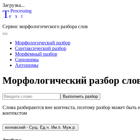
Загрузка...
T
P
rocessing
ext
Сервис морфологического разбора слов
Морфологический разбор
Синтаксический разбор
Морфемный разбор
Синонимы
Антонимы
Морфологический разбор сло
Выполнить разбор
Слова разбираются вне контекста, поэтому разбор может быть 
контекстом
юхновский
-
Сущ. Ед.ч. Им.п. Муж.р.
Атрибуты: