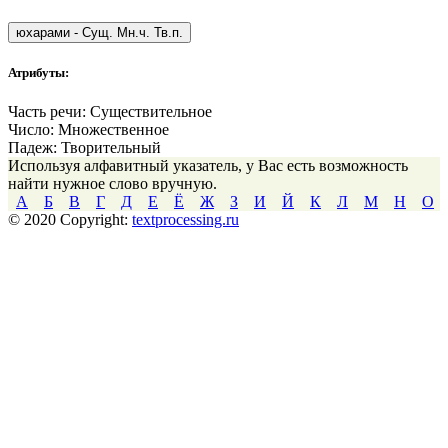
юхарами
-
Сущ. Мн.ч. Тв.п.
Атрибуты:
Часть речи:
Существительное
Число:
Множественное
Падеж:
Творительный
Используя алфавитный указатель, у Вас есть возможность
найти нужное слово вручную.
А
Б
В
Г
Д
Е
Ё
Ж
З
И
Й
К
Л
М
Н
О
© 2020 Copyright:
textprocessing.ru