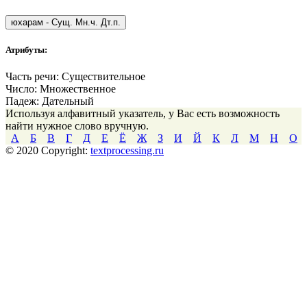
юхарам
-
Сущ. Мн.ч. Дт.п.
Атрибуты:
Часть речи:
Существительное
Число:
Множественное
Падеж:
Дательный
Используя алфавитный указатель, у Вас есть возможность
найти нужное слово вручную.
А
Б
В
Г
Д
Е
Ё
Ж
З
И
Й
К
Л
М
Н
О
© 2020 Copyright:
textprocessing.ru