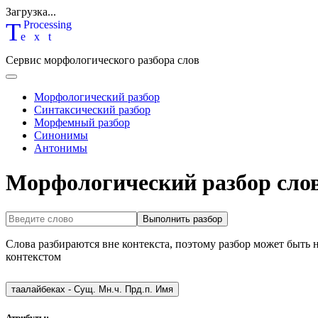
Загрузка...
T
P
rocessing
ext
Сервис морфологического разбора слов
Морфологический разбор
Синтаксический разбор
Морфемный разбор
Синонимы
Антонимы
Морфологический разбор слов
Выполнить разбор
Слова разбираются вне контекста, поэтому разбор может быть 
контекстом
таалайбеках
-
Сущ. Мн.ч. Прд.п. Имя
Атрибуты: