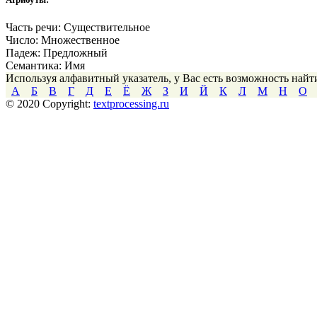
Часть речи:
Существительное
Число:
Множественное
Падеж:
Предложный
Семантика:
Имя
Используя алфавитный указатель, у Вас есть возможность най
А
Б
В
Г
Д
Е
Ё
Ж
З
И
Й
К
Л
М
Н
О
© 2020 Copyright:
textprocessing.ru