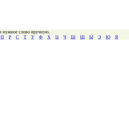
ти нужное слово вручную.
П
Р
С
Т
У
Ф
Х
Ц
Ч
Ш
Щ
Ы
Э
Ю
Я