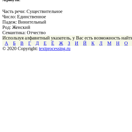
Часть речи:
Существительное
Число:
Единственное
Падеж:
Винительный
Род:
Женский
Семантика:
Отчество
Используя алфавитный указатель, у Вас есть возможность най
А
Б
В
Г
Д
Е
Ё
Ж
З
И
Й
К
Л
М
Н
О
© 2020 Copyright:
textprocessing.ru