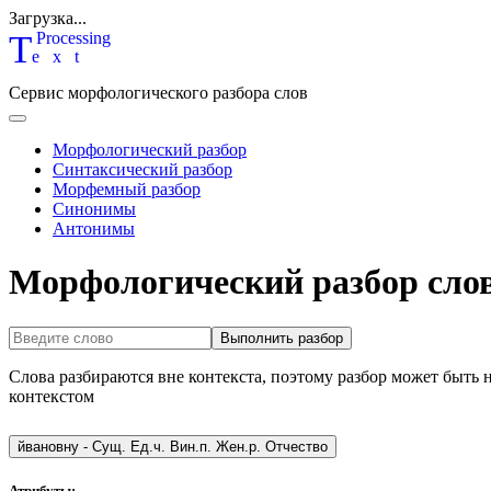
Загрузка...
T
P
rocessing
ext
Сервис морфологического разбора слов
Морфологический разбор
Синтаксический разбор
Морфемный разбор
Синонимы
Антонимы
Морфологический разбор сло
Выполнить разбор
Слова разбираются вне контекста, поэтому разбор может быть 
контекстом
йвановну
-
Сущ. Ед.ч. Вин.п. Жен.р. Отчество
Атрибуты: