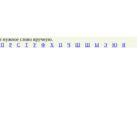
ти нужное слово вручную.
П
Р
С
Т
У
Ф
Х
Ц
Ч
Ш
Щ
Ы
Э
Ю
Я