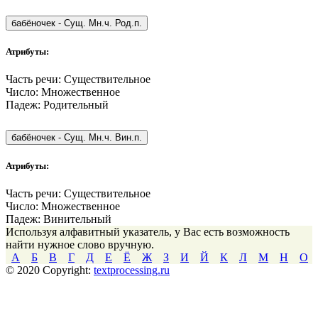
бабёночек
-
Сущ. Мн.ч. Род.п.
Атрибуты:
Часть речи:
Существительное
Число:
Множественное
Падеж:
Родительный
бабёночек
-
Сущ. Мн.ч. Вин.п.
Атрибуты:
Часть речи:
Существительное
Число:
Множественное
Падеж:
Винительный
Используя алфавитный указатель, у Вас есть возможность
найти нужное слово вручную.
А
Б
В
Г
Д
Е
Ё
Ж
З
И
Й
К
Л
М
Н
О
© 2020 Copyright:
textprocessing.ru