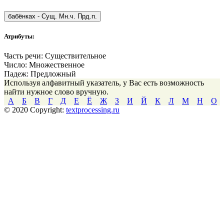
бабёнках
-
Сущ. Мн.ч. Прд.п.
Атрибуты:
Часть речи:
Существительное
Число:
Множественное
Падеж:
Предложный
Используя алфавитный указатель, у Вас есть возможность
найти нужное слово вручную.
А
Б
В
Г
Д
Е
Ё
Ж
З
И
Й
К
Л
М
Н
О
© 2020 Copyright:
textprocessing.ru