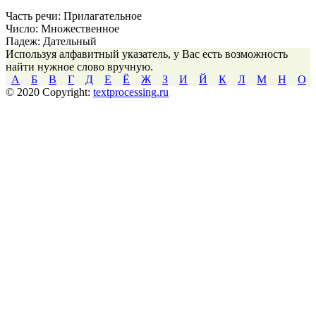
Часть речи:
Прилагательное
Число:
Множественное
Падеж:
Дательный
Используя алфавитный указатель, у Вас есть возможность
найти нужное слово вручную.
А
Б
В
Г
Д
Е
Ё
Ж
З
И
Й
К
Л
М
Н
О
© 2020 Copyright:
textprocessing.ru