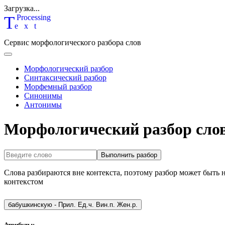
Загрузка...
T
P
rocessing
ext
Сервис морфологического разбора слов
Морфологический разбор
Синтаксический разбор
Морфемный разбор
Синонимы
Антонимы
Морфологический разбор сло
Выполнить разбор
Слова разбираются вне контекста, поэтому разбор может быть 
контекстом
бабушкинскую
-
Прил. Ед.ч. Вин.п. Жен.р.
Атрибуты: