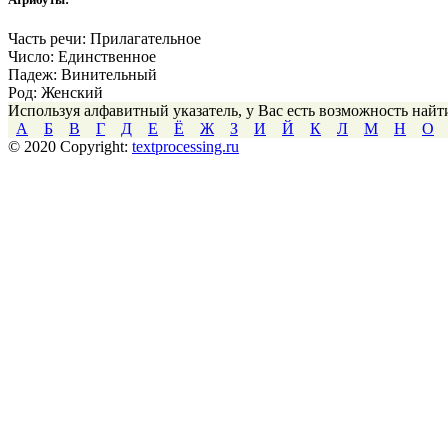
Часть речи:
Прилагательное
Число:
Единственное
Падеж:
Винительный
Род:
Женский
Используя алфавитный указатель, у Вас есть возможность най
А
Б
В
Г
Д
Е
Ё
Ж
З
И
Й
К
Л
М
Н
О
© 2020 Copyright:
textprocessing.ru