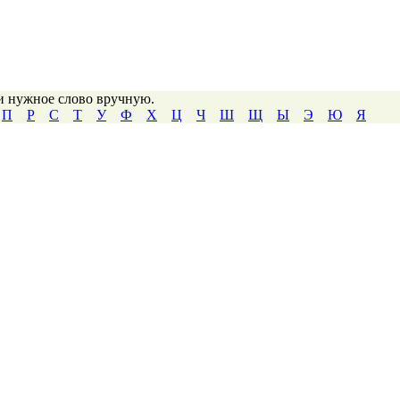
ти нужное слово вручную.
П
Р
С
Т
У
Ф
Х
Ц
Ч
Ш
Щ
Ы
Э
Ю
Я