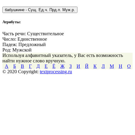
бабушкине
-
Сущ. Ед.ч. Прд.п. Муж.р.
Атрибуты:
Часть речи:
Существительное
Число:
Единственное
Падеж:
Предложный
Род:
Мужской
Используя алфавитный указатель, у Вас есть возможность
найти нужное слово вручную.
А
Б
В
Г
Д
Е
Ё
Ж
З
И
Й
К
Л
М
Н
О
© 2020 Copyright:
textprocessing.ru