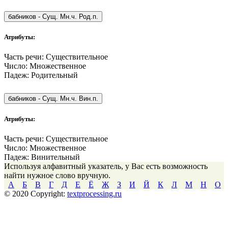
бабников
-
Сущ. Мн.ч. Род.п.
Атрибуты:
Часть речи:
Существительное
Число:
Множественное
Падеж:
Родительный
бабников
-
Сущ. Мн.ч. Вин.п.
Атрибуты:
Часть речи:
Существительное
Число:
Множественное
Падеж:
Винительный
Используя алфавитный указатель, у Вас есть возможность
найти нужное слово вручную.
А
Б
В
Г
Д
Е
Ё
Ж
З
И
Й
К
Л
М
Н
О
© 2020 Copyright:
textprocessing.ru