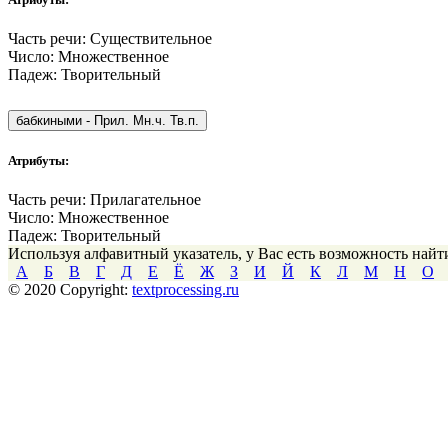
Часть речи:
Существительное
Число:
Множественное
Падеж:
Творительный
бабкиными
-
Прил. Мн.ч. Тв.п.
Атрибуты:
Часть речи:
Прилагательное
Число:
Множественное
Падеж:
Творительный
Используя алфавитный указатель, у Вас есть возможность най
А
Б
В
Г
Д
Е
Ё
Ж
З
И
Й
К
Л
М
Н
О
© 2020 Copyright:
textprocessing.ru