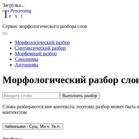
Загрузка...
T
P
rocessing
ext
Сервис морфологического разбора слов
Морфологический разбор
Синтаксический разбор
Морфемный разбор
Синонимы
Антонимы
Морфологический разбор сло
Выполнить разбор
Слова разбираются вне контекста, поэтому разбор может быть 
контекстом
бабкиными
-
Сущ. Мн.ч. Тв.п.
Атрибуты: