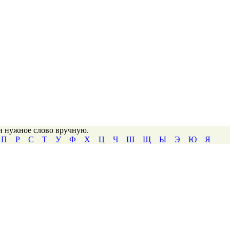
ти нужное слово вручную.
П
Р
С
Т
У
Ф
Х
Ц
Ч
Ш
Щ
Ы
Э
Ю
Я