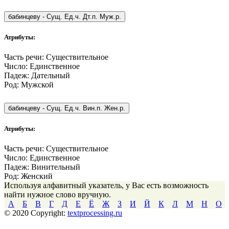
бабинцеву
-
Сущ. Ед.ч. Дт.п. Муж.р.
Атрибуты:
Часть речи:
Существительное
Число:
Единственное
Падеж:
Дательный
Род:
Мужской
бабинцеву
-
Сущ. Ед.ч. Вин.п. Жен.р.
Атрибуты:
Часть речи:
Существительное
Число:
Единственное
Падеж:
Винительный
Род:
Женский
Используя алфавитный указатель, у Вас есть возможность
найти нужное слово вручную.
А
Б
В
Г
Д
Е
Ё
Ж
З
И
Й
К
Л
М
Н
О
© 2020 Copyright:
textprocessing.ru