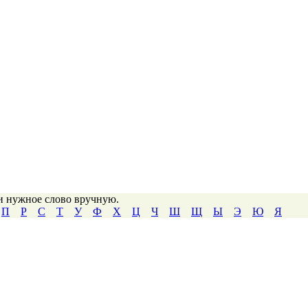
ти нужное слово вручную.
П
Р
С
Т
У
Ф
Х
Ц
Ч
Ш
Щ
Ы
Э
Ю
Я