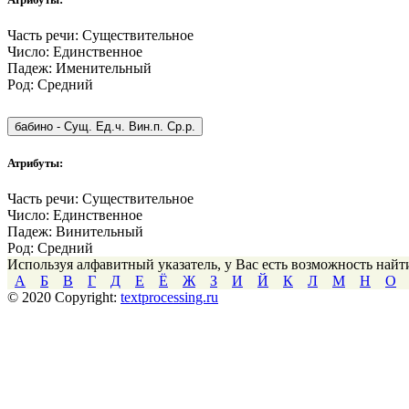
Часть речи:
Существительное
Число:
Единственное
Падеж:
Именительный
Род:
Средний
бабино
-
Сущ. Ед.ч. Вин.п. Ср.р.
Атрибуты:
Часть речи:
Существительное
Число:
Единственное
Падеж:
Винительный
Род:
Средний
Используя алфавитный указатель, у Вас есть возможность най
А
Б
В
Г
Д
Е
Ё
Ж
З
И
Й
К
Л
М
Н
О
© 2020 Copyright:
textprocessing.ru