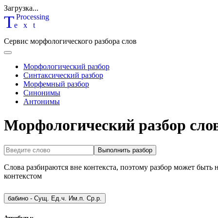
Загрузка...
T
P
rocessing
ext
Сервис морфологического разбора слов
Морфологический разбор
Синтаксический разбор
Морфемный разбор
Синонимы
Антонимы
Морфологический разбор слов
Выполнить разбор
Слова разбираются вне контекста, поэтому разбор может быть 
контекстом
бабино
-
Сущ. Ед.ч. Им.п. Ср.р.
Атрибуты: