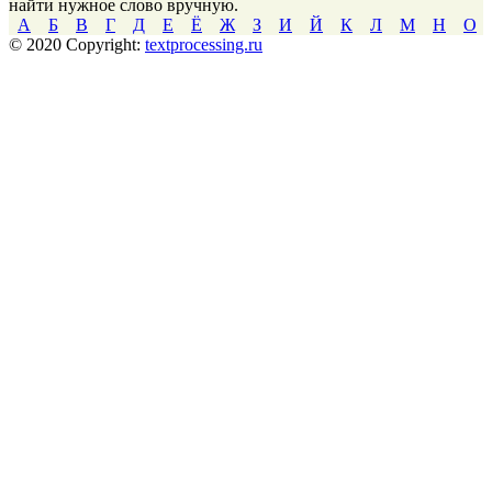
найти нужное слово вручную.
А
Б
В
Г
Д
Е
Ё
Ж
З
И
Й
К
Л
М
Н
О
© 2020 Copyright:
textprocessing.ru