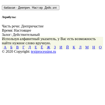
бабахая
-
Дееприч. Наст.вр. Дейс.злг.
Атрибуты:
Часть речи:
Деепричастие
Время:
Настоящее
Залог:
Действительный
Используя алфавитный указатель, у Вас есть возможность
найти нужное слово вручную.
А
Б
В
Г
Д
Е
Ё
Ж
З
И
Й
К
Л
М
Н
О
© 2020 Copyright:
textprocessing.ru