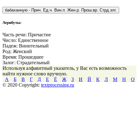
бабаханную
-
Прич. Ед.ч. Вин.п. Жен.р. Прош.вр. Стрд.злг.
Атрибуты:
Часть речи:
Причастие
Число:
Единственное
Падеж:
Винительный
Род:
Женский
Время:
Прошедшее
Залог:
Страдательный
Используя алфавитный указатель, у Вас есть возможность
найти нужное слово вручную.
А
Б
В
Г
Д
Е
Ё
Ж
З
И
Й
К
Л
М
Н
О
© 2020 Copyright:
textprocessing.ru