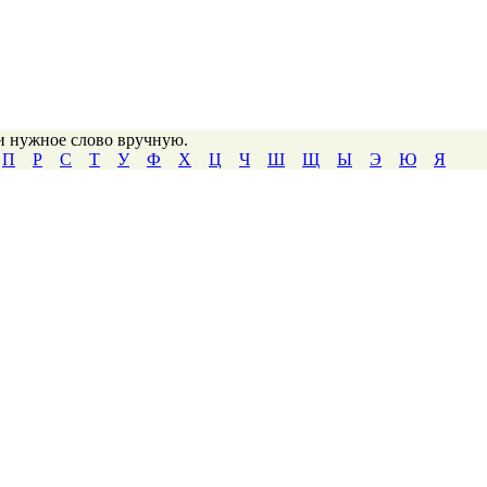
ти нужное слово вручную.
П
Р
С
Т
У
Ф
Х
Ц
Ч
Ш
Щ
Ы
Э
Ю
Я