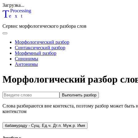
Загрузка...
T
P
rocessing
ext
Сервис морфологического разбора слов
Морфологический разбор
Синтаксический разбор
Морфемный разбор
Синонимы
Антонимы
Морфологический разбор сло
Выполнить разбор
Слова разбираются вне контекста, поэтому разбор может быть 
контекстом
бабамураду
-
Сущ. Ед.ч. Дт.п. Муж.р. Имя
Атрибуты: