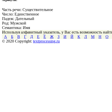
Часть речи:
Существительное
Число:
Единственное
Падеж:
Дательный
Род:
Мужской
Семантика:
Имя
Используя алфавитный указатель, у Вас есть возможность най
А
Б
В
Г
Д
Е
Ё
Ж
З
И
Й
К
Л
М
Н
О
© 2020 Copyright:
textprocessing.ru