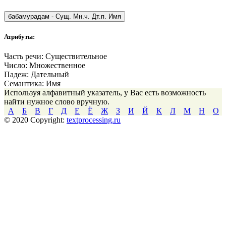
бабамурадам
-
Сущ. Мн.ч. Дт.п. Имя
Атрибуты:
Часть речи:
Существительное
Число:
Множественное
Падеж:
Дательный
Семантика:
Имя
Используя алфавитный указатель, у Вас есть возможность
найти нужное слово вручную.
А
Б
В
Г
Д
Е
Ё
Ж
З
И
Й
К
Л
М
Н
О
© 2020 Copyright:
textprocessing.ru