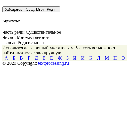
бабадагов
-
Сущ. Мн.ч. Род.п.
Атрибуты:
Часть речи:
Существительное
Число:
Множественное
Падеж:
Родительный
Используя алфавитный указатель, у Вас есть возможность
найти нужное слово вручную.
А
Б
В
Г
Д
Е
Ё
Ж
З
И
Й
К
Л
М
Н
О
© 2020 Copyright:
textprocessing.ru