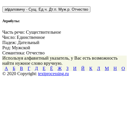
абдаловичу
-
Сущ. Ед.ч. Дт.п. Муж.р. Отчество
Атрибуты:
Часть речи:
Существительное
Число:
Единственное
Падеж:
Дательный
Род:
Мужской
Семантика:
Отчество
Используя алфавитный указатель, у Вас есть возможность
найти нужное слово вручную.
А
Б
В
Г
Д
Е
Ё
Ж
З
И
Й
К
Л
М
Н
О
© 2020 Copyright:
textprocessing.ru