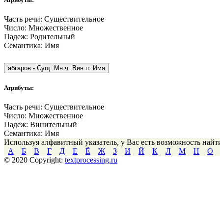
Часть речи:
Существительное
Число:
Множественное
Падеж:
Родительный
Семантика:
Имя
абгаров
-
Сущ. Мн.ч. Вин.п. Имя
Атрибуты:
Часть речи:
Существительное
Число:
Множественное
Падеж:
Винительный
Семантика:
Имя
Используя алфавитный указатель, у Вас есть возможность най
А
Б
В
Г
Д
Е
Ё
Ж
З
И
Й
К
Л
М
Н
О
© 2020 Copyright:
textprocessing.ru