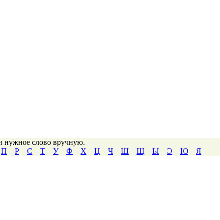
ти нужное слово вручную.
П
Р
С
Т
У
Ф
Х
Ц
Ч
Ш
Щ
Ы
Э
Ю
Я