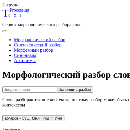
Загрузка...
T
P
rocessing
ext
Сервис морфологического разбора слов
Морфологический разбор
Синтаксический разбор
Морфемный разбор
Синонимы
Антонимы
Морфологический разбор слов
Выполнить разбор
Слова разбираются вне контекста, поэтому разбор может быть 
контекстом
абгаров
-
Сущ. Мн.ч. Род.п. Имя
Атрибуты: