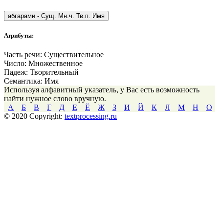
абгарами
-
Сущ. Мн.ч. Тв.п. Имя
Атрибуты:
Часть речи:
Существительное
Число:
Множественное
Падеж:
Творительный
Семантика:
Имя
Используя алфавитный указатель, у Вас есть возможность
найти нужное слово вручную.
А
Б
В
Г
Д
Е
Ё
Ж
З
И
Й
К
Л
М
Н
О
© 2020 Copyright:
textprocessing.ru