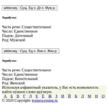
аббясову
-
Сущ. Ед.ч. Дт.п. Муж.р.
Атрибуты:
Часть речи:
Существительное
Число:
Единственное
Падеж:
Дательный
Род:
Мужской
аббясову
-
Сущ. Ед.ч. Вин.п. Жен.р.
Атрибуты:
Часть речи:
Существительное
Число:
Единственное
Падеж:
Винительный
Род:
Женский
Используя алфавитный указатель, у Вас есть возможность
найти нужное слово вручную.
А
Б
В
Г
Д
Е
Ё
Ж
З
И
Й
К
Л
М
Н
О
© 2020 Copyright:
textprocessing.ru