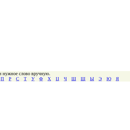
ти нужное слово вручную.
П
Р
С
Т
У
Ф
Х
Ц
Ч
Ш
Щ
Ы
Э
Ю
Я