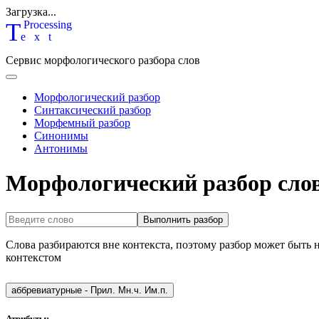
Загрузка...
T
P
rocessing
ext
Сервис морфологического разбора слов
Морфологический разбор
Синтаксический разбор
Морфемный разбор
Синонимы
Антонимы
Морфологический разбор сло
Выполнить разбор
Слова разбираются вне контекста, поэтому разбор может быть 
контекстом
аббревиатурные
-
Прил. Мн.ч. Им.п.
Атрибуты: