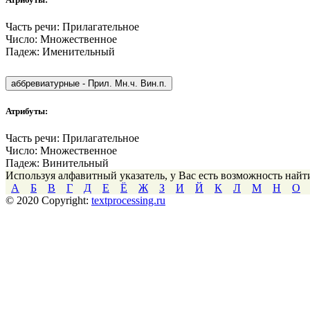
Часть речи:
Прилагательное
Число:
Множественное
Падеж:
Именительный
аббревиатурные
-
Прил. Мн.ч. Вин.п.
Атрибуты:
Часть речи:
Прилагательное
Число:
Множественное
Падеж:
Винительный
Используя алфавитный указатель, у Вас есть возможность най
А
Б
В
Г
Д
Е
Ё
Ж
З
И
Й
К
Л
М
Н
О
© 2020 Copyright:
textprocessing.ru