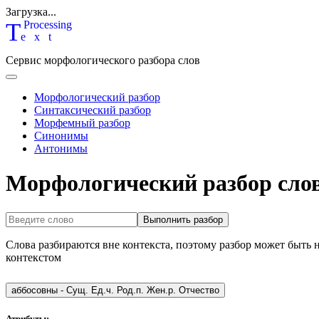
Загрузка...
T
P
rocessing
ext
Сервис морфологического разбора слов
Морфологический разбор
Синтаксический разбор
Морфемный разбор
Синонимы
Антонимы
Морфологический разбор сло
Выполнить разбор
Слова разбираются вне контекста, поэтому разбор может быть 
контекстом
аббосовны
-
Сущ. Ед.ч. Род.п. Жен.р. Отчество
Атрибуты: