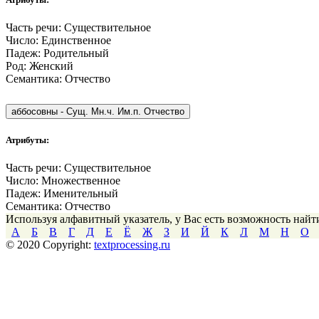
Часть речи:
Существительное
Число:
Единственное
Падеж:
Родительный
Род:
Женский
Семантика:
Отчество
аббосовны
-
Сущ. Мн.ч. Им.п. Отчество
Атрибуты:
Часть речи:
Существительное
Число:
Множественное
Падеж:
Именительный
Семантика:
Отчество
Используя алфавитный указатель, у Вас есть возможность най
А
Б
В
Г
Д
Е
Ё
Ж
З
И
Й
К
Л
М
Н
О
© 2020 Copyright:
textprocessing.ru