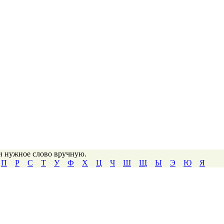
ти нужное слово вручную.
П
Р
С
Т
У
Ф
Х
Ц
Ч
Ш
Щ
Ы
Э
Ю
Я