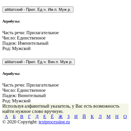
аббатский
-
Прил. Ед.ч. Им.п. Муж.р.
Атрибуты:
Часть речи:
Прилагательное
Число:
Единственное
Падеж:
Именительный
Род:
Мужской
аббатский
-
Прил. Ед.ч. Вин.п. Муж.р.
Атрибуты:
Часть речи:
Прилагательное
Число:
Единственное
Падеж:
Винительный
Род:
Мужской
Используя алфавитный указатель, у Вас есть возможность
найти нужное слово вручную.
А
Б
В
Г
Д
Е
Ё
Ж
З
И
Й
К
Л
М
Н
О
© 2020 Copyright:
textprocessing.ru