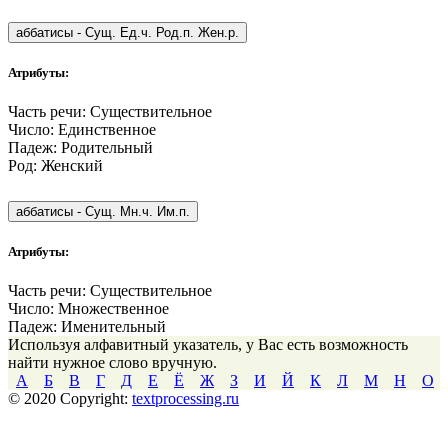
аббатисы
-
Сущ. Ед.ч. Род.п. Жен.р.
Атрибуты:
Часть речи:
Существительное
Число:
Единственное
Падеж:
Родительный
Род:
Женский
аббатисы
-
Сущ. Мн.ч. Им.п.
Атрибуты:
Часть речи:
Существительное
Число:
Множественное
Падеж:
Именительный
Используя алфавитный указатель, у Вас есть возможность
найти нужное слово вручную.
А
Б
В
Г
Д
Е
Ё
Ж
З
И
Й
К
Л
М
Н
О
© 2020 Copyright:
textprocessing.ru