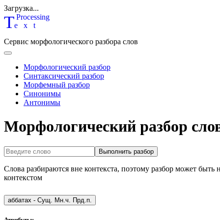
Загрузка...
T
P
rocessing
ext
Сервис морфологического разбора слов
Морфологический разбор
Синтаксический разбор
Морфемный разбор
Синонимы
Антонимы
Морфологический разбор слов
Выполнить разбор
Слова разбираются вне контекста, поэтому разбор может быть 
контекстом
аббатах
-
Сущ. Мн.ч. Прд.п.
Атрибуты: