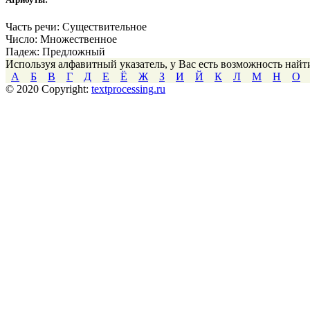
Часть речи:
Существительное
Число:
Множественное
Падеж:
Предложный
Используя алфавитный указатель, у Вас есть возможность най
А
Б
В
Г
Д
Е
Ё
Ж
З
И
Й
К
Л
М
Н
О
© 2020 Copyright:
textprocessing.ru