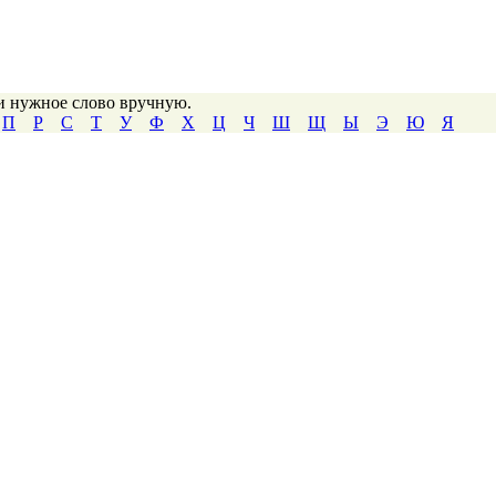
ти нужное слово вручную.
П
Р
С
Т
У
Ф
Х
Ц
Ч
Ш
Щ
Ы
Э
Ю
Я