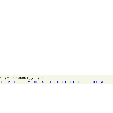
ти нужное слово вручную.
П
Р
С
Т
У
Ф
Х
Ц
Ч
Ш
Щ
Ы
Э
Ю
Я