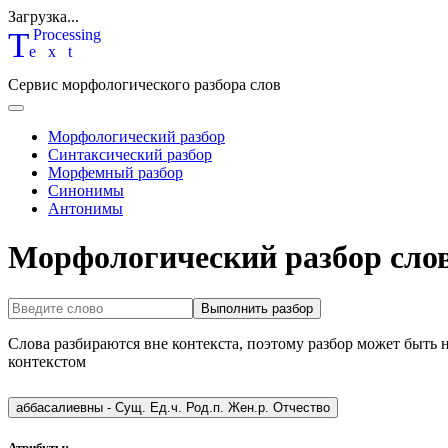
Загрузка...
T
P
rocessing
ext
Сервис морфологического разбора слов
Морфологический разбор
Синтаксический разбор
Морфемный разбор
Синонимы
Антонимы
Морфологический разбор сло
Выполнить разбор
Слова разбираются вне контекста, поэтому разбор может быть 
контекстом
аббасалиевны
-
Сущ. Ед.ч. Род.п. Жен.р. Отчество
Атрибуты: