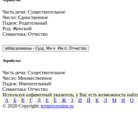
Часть речи:
Существительное
Число:
Единственное
Падеж:
Родительный
Род:
Женский
Семантика:
Отчество
аббасалиевны
-
Сущ. Мн.ч. Им.п. Отчество
Атрибуты:
Часть речи:
Существительное
Число:
Множественное
Падеж:
Именительный
Семантика:
Отчество
Используя алфавитный указатель, у Вас есть возможность най
А
Б
В
Г
Д
Е
Ё
Ж
З
И
Й
К
Л
М
Н
О
© 2020 Copyright:
textprocessing.ru