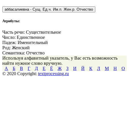
аббасалиевна
-
Сущ. Ед.ч. Им.п. Жен.р. Отчество
Атрибуты:
Часть речи:
Существительное
Число:
Единственное
Падеж:
Именительный
Род:
Женский
Семантика:
Отчество
Используя алфавитный указатель, у Вас есть возможность
найти нужное слово вручную.
А
Б
В
Г
Д
Е
Ё
Ж
З
И
Й
К
Л
М
Н
О
© 2020 Copyright:
textprocessing.ru