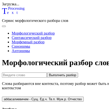
Загрузка...
T
P
rocessing
ext
Сервис морфологического разбора слов
Морфологический разбор
Синтаксический разбор
Морфемный разбор
Синонимы
Антонимы
Морфологический разбор сло
Выполнить разбор
Слова разбираются вне контекста, поэтому разбор может быть 
контекстом
аббасалиевичем
-
Сущ. Ед.ч. Тв.п. Муж.р. Отчество
Атрибуты: