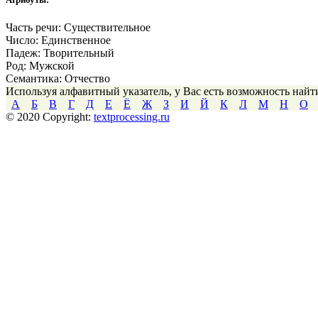
Часть речи:
Существительное
Число:
Единственное
Падеж:
Творительный
Род:
Мужской
Семантика:
Отчество
Используя алфавитный указатель, у Вас есть возможность най
А
Б
В
Г
Д
Е
Ё
Ж
З
И
Й
К
Л
М
Н
О
© 2020 Copyright:
textprocessing.ru