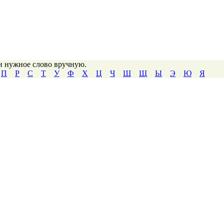
ти нужное слово вручную.
П
Р
С
Т
У
Ф
Х
Ц
Ч
Ш
Щ
Ы
Э
Ю
Я