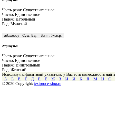
Часть речи:
Существительное
Число:
Единственное
Падеж:
Дательный
Род:
Мужской
абашееву
-
Сущ. Ед.ч. Вин.п. Жен.р.
Атрибуты:
Часть речи:
Существительное
Число:
Единственное
Падеж:
Винительный
Род:
Женский
Используя алфавитный указатель, у Вас есть возможность най
А
Б
В
Г
Д
Е
Ё
Ж
З
И
Й
К
Л
М
Н
О
© 2020 Copyright:
textprocessing.ru