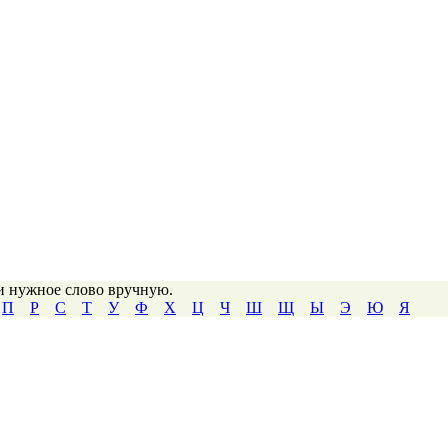
ти нужное слово вручную.
П
Р
С
Т
У
Ф
Х
Ц
Ч
Ш
Щ
Ы
Э
Ю
Я