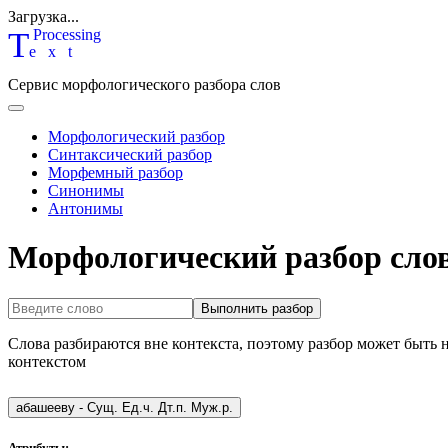
Загрузка...
T
P
rocessing
ext
Сервис морфологического разбора слов
Морфологический разбор
Синтаксический разбор
Морфемный разбор
Синонимы
Антонимы
Морфологический разбор сло
Выполнить разбор
Слова разбираются вне контекста, поэтому разбор может быть 
контекстом
абашееву
-
Сущ. Ед.ч. Дт.п. Муж.р.
Атрибуты: