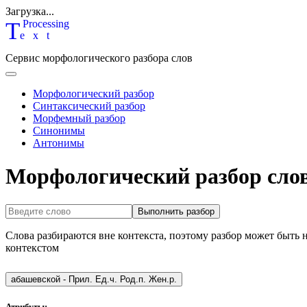
Загрузка...
T
P
rocessing
ext
Сервис морфологического разбора слов
Морфологический разбор
Синтаксический разбор
Морфемный разбор
Синонимы
Антонимы
Морфологический разбор сло
Выполнить разбор
Слова разбираются вне контекста, поэтому разбор может быть 
контекстом
абашевской
-
Прил. Ед.ч. Род.п. Жен.р.
Атрибуты: