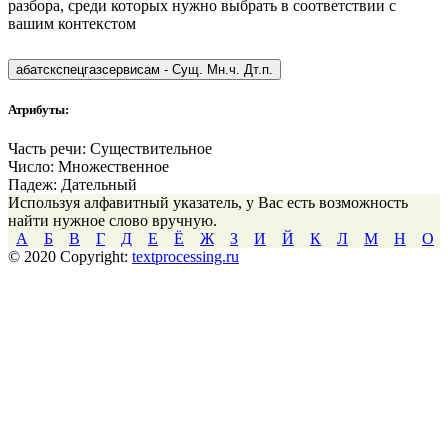
разбора, среди которых нужно выбрать в соответствии с
вашим контекстом
абатскспецгазсервисам
-
Сущ. Мн.ч. Дт.п.
Атрибуты:
Часть речи:
Существительное
Число:
Множественное
Падеж:
Дательный
Используя алфавитный указатель, у Вас есть возможность
найти нужное слово вручную.
А
Б
В
Г
Д
Е
Ё
Ж
З
И
Й
К
Л
М
Н
О
© 2020 Copyright:
textprocessing.ru