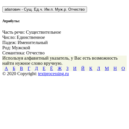
абатович
-
Сущ. Ед.ч. Им.п. Муж.р. Отчество
Атрибуты:
Часть речи:
Существительное
Число:
Единственное
Падеж:
Именительный
Род:
Мужской
Семантика:
Отчество
Используя алфавитный указатель, у Вас есть возможность
найти нужное слово вручную.
А
Б
В
Г
Д
Е
Ё
Ж
З
И
Й
К
Л
М
Н
О
© 2020 Copyright:
textprocessing.ru