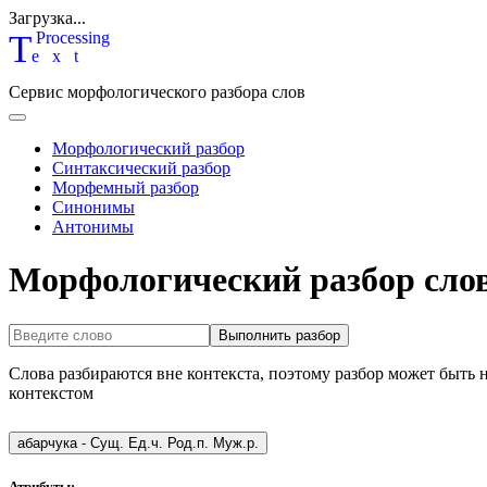
Загрузка...
T
P
rocessing
ext
Сервис морфологического разбора слов
Морфологический разбор
Синтаксический разбор
Морфемный разбор
Синонимы
Антонимы
Морфологический разбор слов
Выполнить разбор
Слова разбираются вне контекста, поэтому разбор может быть 
контекстом
абарчука
-
Сущ. Ед.ч. Род.п. Муж.р.
Атрибуты: