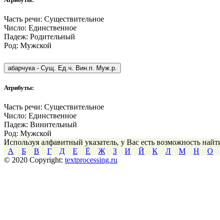
Часть речи:
Существительное
Число:
Единственное
Падеж:
Родительный
Род:
Мужской
абарчука
-
Сущ. Ед.ч. Вин.п. Муж.р.
Атрибуты:
Часть речи:
Существительное
Число:
Единственное
Падеж:
Винительный
Род:
Мужской
Используя алфавитный указатель, у Вас есть возможность най
А
Б
В
Г
Д
Е
Ё
Ж
З
И
Й
К
Л
М
Н
О
© 2020 Copyright:
textprocessing.ru