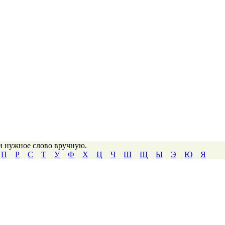
ти нужное слово вручную.
П
Р
С
Т
У
Ф
Х
Ц
Ч
Ш
Щ
Ы
Э
Ю
Я