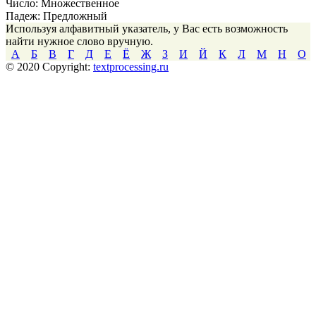
Число:
Множественное
Падеж:
Предложный
Используя алфавитный указатель, у Вас есть возможность
найти нужное слово вручную.
А
Б
В
Г
Д
Е
Ё
Ж
З
И
Й
К
Л
М
Н
О
© 2020 Copyright:
textprocessing.ru