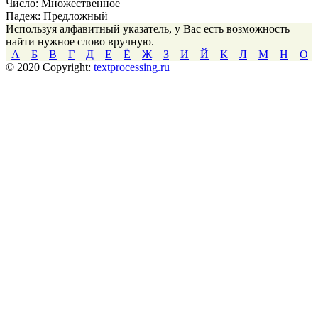
Число:
Множественное
Падеж:
Предложный
Используя алфавитный указатель, у Вас есть возможность
найти нужное слово вручную.
А
Б
В
Г
Д
Е
Ё
Ж
З
И
Й
К
Л
М
Н
О
© 2020 Copyright:
textprocessing.ru