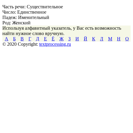
Часть речи:
Существительное
Число:
Единственное
Падеж:
Именительный
Род:
Женский
Используя алфавитный указатель, у Вас есть возможность
найти нужное слово вручную.
А
Б
В
Г
Д
Е
Ё
Ж
З
И
Й
К
Л
М
Н
О
© 2020 Copyright:
textprocessing.ru