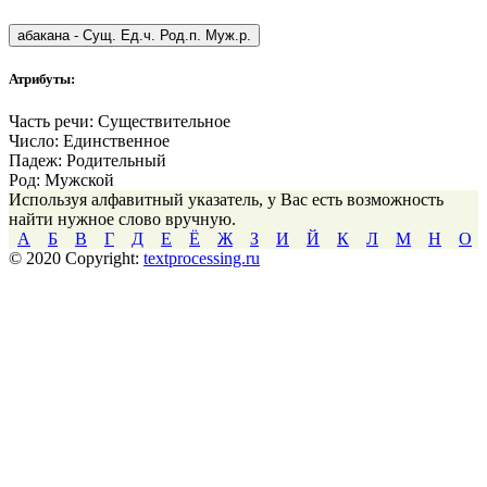
абакана
-
Сущ. Ед.ч. Род.п. Муж.р.
Атрибуты:
Часть речи:
Существительное
Число:
Единственное
Падеж:
Родительный
Род:
Мужской
Используя алфавитный указатель, у Вас есть возможность
найти нужное слово вручную.
А
Б
В
Г
Д
Е
Ё
Ж
З
И
Й
К
Л
М
Н
О
© 2020 Copyright:
textprocessing.ru