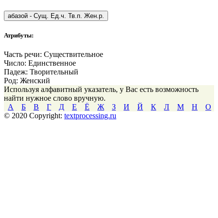
абазой
-
Сущ. Ед.ч. Тв.п. Жен.р.
Атрибуты:
Часть речи:
Существительное
Число:
Единственное
Падеж:
Творительный
Род:
Женский
Используя алфавитный указатель, у Вас есть возможность
найти нужное слово вручную.
А
Б
В
Г
Д
Е
Ё
Ж
З
И
Й
К
Л
М
Н
О
© 2020 Copyright:
textprocessing.ru