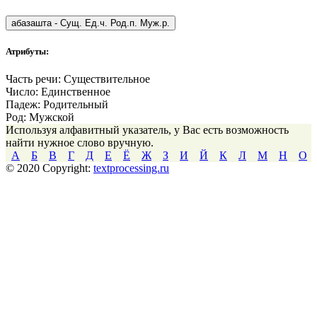
абазашта
-
Сущ. Ед.ч. Род.п. Муж.р.
Атрибуты:
Часть речи:
Существительное
Число:
Единственное
Падеж:
Родительный
Род:
Мужской
Используя алфавитный указатель, у Вас есть возможность
найти нужное слово вручную.
А
Б
В
Г
Д
Е
Ё
Ж
З
И
Й
К
Л
М
Н
О
© 2020 Copyright:
textprocessing.ru