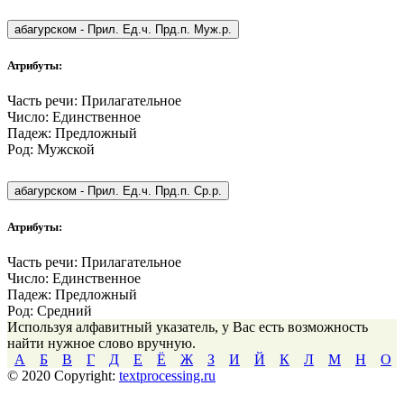
абагурском
-
Прил. Ед.ч. Прд.п. Муж.р.
Атрибуты:
Часть речи:
Прилагательное
Число:
Единственное
Падеж:
Предложный
Род:
Мужской
абагурском
-
Прил. Ед.ч. Прд.п. Ср.р.
Атрибуты:
Часть речи:
Прилагательное
Число:
Единственное
Падеж:
Предложный
Род:
Средний
Используя алфавитный указатель, у Вас есть возможность
найти нужное слово вручную.
А
Б
В
Г
Д
Е
Ё
Ж
З
И
Й
К
Л
М
Н
О
© 2020 Copyright:
textprocessing.ru