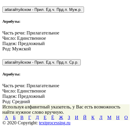
абагайтуйском
-
Прил. Ед.ч. Прд.п. Муж.р.
Атрибуты:
Часть речи:
Прилагательное
Число:
Единственное
Падеж:
Предложный
Род:
Мужской
абагайтуйском
-
Прил. Ед.ч. Прд.п. Ср.р.
Атрибуты:
Часть речи:
Прилагательное
Число:
Единственное
Падеж:
Предложный
Род:
Средний
Используя алфавитный указатель, у Вас есть возможность
найти нужное слово вручную.
А
Б
В
Г
Д
Е
Ё
Ж
З
И
Й
К
Л
М
Н
О
© 2020 Copyright:
textprocessing.ru