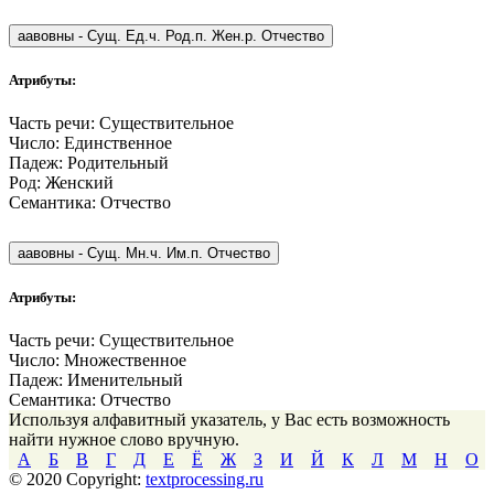
аавовны
-
Сущ. Ед.ч. Род.п. Жен.р. Отчество
Атрибуты:
Часть речи:
Существительное
Число:
Единственное
Падеж:
Родительный
Род:
Женский
Семантика:
Отчество
аавовны
-
Сущ. Мн.ч. Им.п. Отчество
Атрибуты:
Часть речи:
Существительное
Число:
Множественное
Падеж:
Именительный
Семантика:
Отчество
Используя алфавитный указатель, у Вас есть возможность
найти нужное слово вручную.
А
Б
В
Г
Д
Е
Ё
Ж
З
И
Й
К
Л
М
Н
О
© 2020 Copyright:
textprocessing.ru