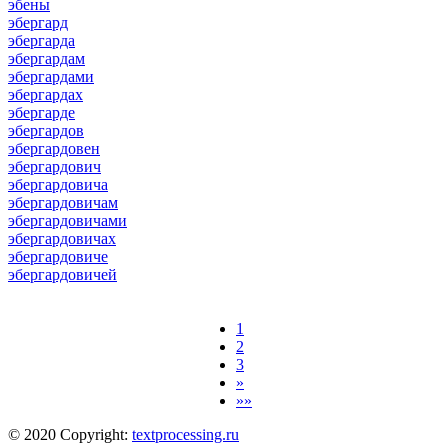
эбены
эбергард
эбергарда
эбергардам
эбергардами
эбергардах
эбергарде
эбергардов
эбергардовен
эбергардович
эбергардовича
эбергардовичам
эбергардовичами
эбергардовичах
эбергардовиче
эбергардовичей
1
2
3
»
»»
© 2020 Copyright:
textprocessing.ru