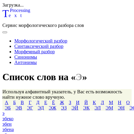
Загрузка...
T
P
rocessing
ext
Сервис морфологического разбора слов
Морфологический разбор
Синтаксический разбор
Морфемный разбор
Синонимы
Антонимы
Список слов на «
Э
»
Используя алфавитный указатель, у Вас есть возможность
найти нужное слово вручную.
А
Б
В
Г
Д
Е
Ё
Ж
З
И
Й
К
Л
М
Н
О
ЭБ
ЭВ
ЭГ
ЭД
ЭЖ
ЭЗ
ЭЙ
ЭК
ЭЛ
ЭМ
ЭН
Э
э
эбеко
эбен
эбена