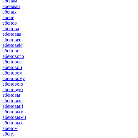
эбенам
эбенами
эбенах
эбене
эбенов
эбенова
эбеновая
эбеновее
эбеновей
эбеново
эбенового
эбеновое
эбеновой
эбеновом
эбеновому
эбеновою
эбеновую
эбеновы
эбеновые
эбеновый
эбеновым
эбеновыми
эбеновых
эбеном
эбену