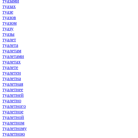
туазами
туазах
туазе
туазов
туазом
туазу
туазы
туалет
туалета
туалетам
туалетами
туалетах
туалете
туалетен
туалетна
туалетная
туалетнее
туалетней
туалетно
туалетного
туалетное
туалетной
туалетном
туалетному
туалетною