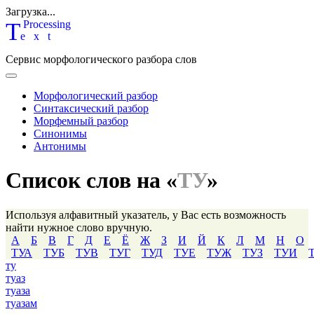
Загрузка...
T
P
rocessing
ext
Сервис морфологического разбора слов
Морфологический разбор
Синтаксический разбор
Морфемный разбор
Синонимы
Антонимы
Список слов на «
ТУ
»
Используя алфавитный указатель, у Вас есть возможность
найти нужное слово вручную.
А
Б
В
Г
Д
Е
Ё
Ж
З
И
Й
К
Л
М
Н
О
ТУА
ТУБ
ТУВ
ТУГ
ТУД
ТУЕ
ТУЖ
ТУЗ
ТУИ
ту
туаз
туаза
туазам