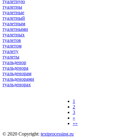
туалетную
туалетны
туалетные
туалетный
туалетным
туалетными
туалетных
туалетов
туалетом
туалету
туалеты
туальденор
туальденора
туальденорам
туальденорами
туальденорах
1
2
3
»
»»
© 2020 Copyright:
textprocessing.ru