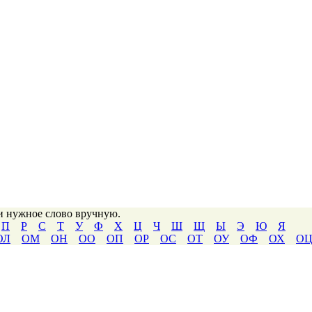
ти нужное слово вручную.
П
Р
С
Т
У
Ф
Х
Ц
Ч
Ш
Щ
Ы
Э
Ю
Я
ОЛ
ОМ
ОН
ОО
ОП
ОР
ОС
ОТ
ОУ
ОФ
ОХ
О