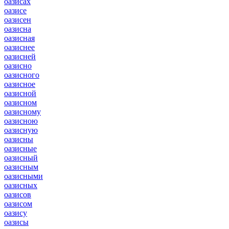
оазисах
оазисе
оазисен
оазисна
оазисная
оазиснее
оазисней
оазисно
оазисного
оазисное
оазисной
оазисном
оазисному
оазисною
оазисную
оазисны
оазисные
оазисный
оазисным
оазисными
оазисных
оазисов
оазисом
оазису
оазисы