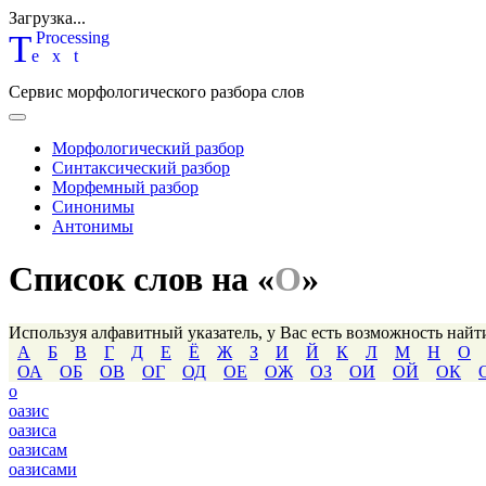
Загрузка...
T
P
rocessing
ext
Сервис морфологического разбора слов
Морфологический разбор
Синтаксический разбор
Морфемный разбор
Синонимы
Антонимы
Список слов на «
О
»
Используя алфавитный указатель, у Вас есть возможность най
А
Б
В
Г
Д
Е
Ё
Ж
З
И
Й
К
Л
М
Н
О
ОА
ОБ
ОВ
ОГ
ОД
ОЕ
ОЖ
ОЗ
ОИ
ОЙ
ОК
о
оазис
оазиса
оазисам
оазисами